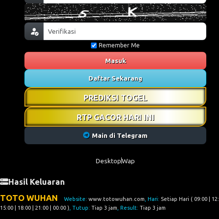
Remember Me
Masuk
Daftar Sekarang
PREDIKSI TOGEL
RTP GACOR HARI INI
Main di Telegram
Desktop
Wap
Hasil Keluaran
TOTO WUHAN
Website:
www.totowuhan.com
, Hari:
Setiap Hari ( 09:00 | 12:
15:00 | 18:00 | 21:00 | 00:00 )
, Tutup:
Tiap 3 jam
, Result:
Tiap 3 jam