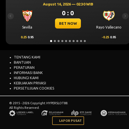
st 16, 2026 — 02:30 WIB
August
0 : 0
Previous
Ne
BET NOW
Rayo Vallecano
Alaves
-0.25
0.95
0.00
0.62
TENTANG KAMI
BANTUAN
PERATURAN
INFORMASI BANK
HUBUNGI KAMI
KEBIJAKAN PRIVASI
PERSETUJUAN COOKIES
© 2015 - 2026 Copyright HYPERSLOT88.
All Rights Reserved.
LAPOR PUSAT