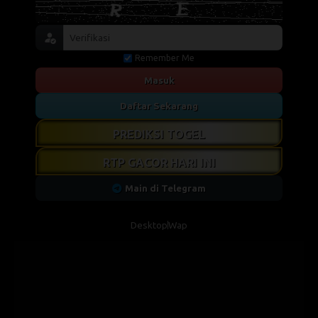
Remember Me
Masuk
Daftar Sekarang
PREDIKSI TOGEL
RTP GACOR HARI INI
Main di Telegram
Desktop
Wap