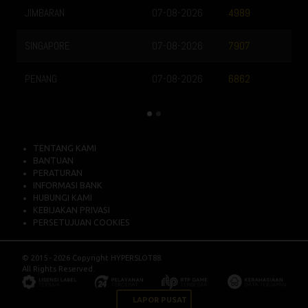
JIMBARAN
07-08-2026
4989
SINGAPORE
07-08-2026
7907
PENANG
07-08-2026
6862
TENTANG KAMI
BANTUAN
PERATURAN
INFORMASI BANK
HUBUNGI KAMI
KEBIJAKAN PRIVASI
PERSETUJUAN COOKIES
© 2015 - 2026 Copyright HYPERSLOT88.
All Rights Reserved.
LAPOR PUSAT