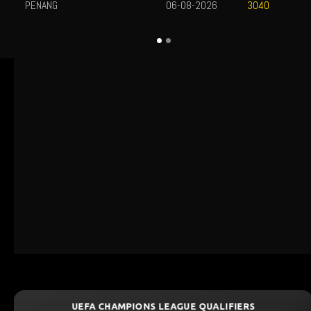
PENANG
06-08-2026
3040
ONS LEAGUE QUALIFIERS
UEFA CHAMPIO