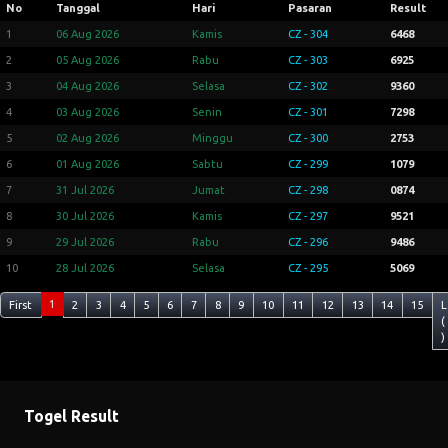
No
Tanggal
Hari
Pasaran
Result
1
06 Aug 2026
Kamis
CZ - 304
6468
2
05 Aug 2026
Rabu
CZ - 303
6925
3
04 Aug 2026
Selasa
CZ - 302
9360
4
03 Aug 2026
Senin
CZ - 301
7298
5
02 Aug 2026
Minggu
CZ - 300
2753
6
01 Aug 2026
Sabtu
CZ - 299
1079
7
31 Jul 2026
Jumat
CZ - 298
0874
8
30 Jul 2026
Kamis
CZ - 297
9521
9
29 Jul 2026
Rabu
CZ - 296
9486
10
28 Jul 2026
Selasa
CZ - 295
5069
1
First
2
3
4
5
6
7
8
9
10
11
12
13
14
15
L
(
)
Togel Result